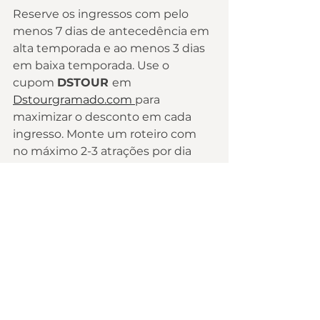
Reserve os ingressos com pelo 
menos 7 dias de antecedência em 
alta temporada e ao menos 3 dias 
em baixa temporada. Use o 
cupom 
DSTOUR 
em 
Dstourgramado.com 
para 
maximizar o desconto em cada 
ingresso. Monte um roteiro com 
no máximo 2-3 atrações por dia 
para aproveitar cada uma com 
tranquilidade. Reserve os 
restaurantes temáticos com 
antecedência — especialmente a 
Hector Pizzaria 
e o 
Era do Fogo 
.
Gramado funciona para todos. A 
única coisa que muda é o cenário 
— e todos os cenários são 