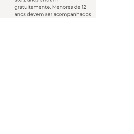
gratuitamente. Menores de 12 
anos devem ser acompanhados 
por um adulto.
Quanto tempo dura a visita ao 
Big Land?
O parque recomenda tempo 
mínimo de 1h30. A maioria das 
famílias fica entre 2 e 3 horas 
aproveitando todas as atrações.
Qual o cupom de desconto do 
Big Land?
O cupom de desconto do Big 
Land é de 10%, aplicado com o 
cupom DSTOUR. Vale conferir 
também os outros cupons de 
desconto disponíveis na 
página 