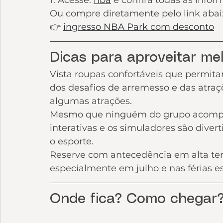
1. Acesse: 
nba
e confira todas as infor
Ou compre diretamente pelo link abai
👉 
ingresso NBA Park com desconto
Dicas para aproveitar me
Vista roupas confortáveis que permit
dos desafios de arremesso e das atraçõ
algumas atrações.
Mesmo que ninguém do grupo acompanh
interativas e os simuladores são dive
o esporte.
Reserve com antecedência em alta te
especialmente em julho e nas férias es
Onde fica? Como chegar