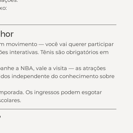
mações.
xo:
lhor
am movimento — você vai querer participar 
es interativas. Tênis são obrigatórios em 
e a NBA, vale a visita — as atrações 
rtidos independente do conhecimento sobre 
mporada. Os ingressos podem esgotar 
colares.
?