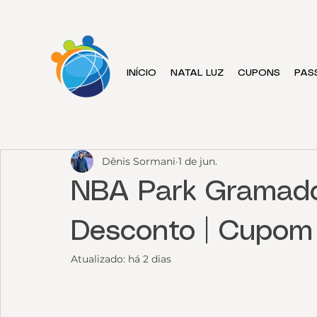
INÍCIO
NATAL LUZ
CUPONS
PAS
Dênis Sormani
1 de jun.
NBA Park Gramado
Desconto | Cupo
Atualizado:
há 2 dias