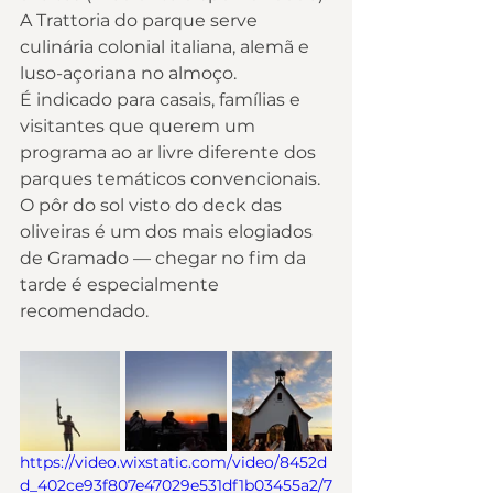
A Trattoria do parque serve 
culinária colonial italiana, alemã e 
luso-açoriana no almoço.
É indicado para casais, famílias e 
visitantes que querem um 
programa ao ar livre diferente dos 
parques temáticos convencionais. 
O pôr do sol visto do deck das 
oliveiras é um dos mais elogiados 
de Gramado — chegar no fim da 
tarde é especialmente 
recomendado.
https://video.wixstatic.com/video/8452d
d_402ce93f807e47029e531df1b03455a2/7