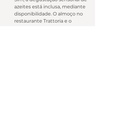
azeites está inclusa, mediante 
disponibilidade. O almoço no 
restaurante Trattoria e o 
piquenique têm custo adicional.
Quanto tempo dura a visita ao 
Parque Olivas de Gramado?
A duração média é de 3 a 6 horas 
— especialmente para quem 
almoça no parque ou fica para o 
pôr do sol.
O parque funciona com chuva?
Sim. O percurso é asfaltado até o 
parque e há estrutura coberta 
para degustação e alimentação. 
Em dias de chuva forte, confirme 