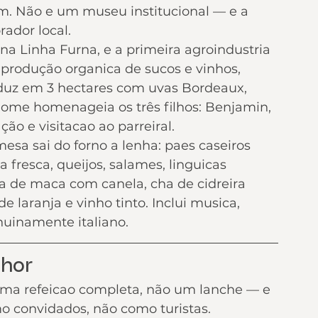
m. Não e um museu institucional — e a 
ador local.
na Linha Furna, e a primeira agroindustria 
produção organica de sucos e vinhos, 
oduz em 3 hectares com uvas Bordeaux, 
nome homenageia os três filhos: Benjamin, 
ação e visitacao ao parreiral.
mesa sai do forno a lenha: paes caseiros 
 fresca, queijos, salames, linguicas 
a de maca com canela, cha de cidreira 
e laranja e vinho tinto. Inclui musica, 
nuinamente italiano.
lhor
ma refeicao completa, não um lanche — e 
mo convidados, não como turistas.