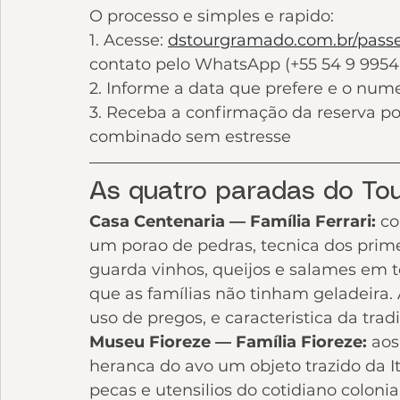
O processo e simples e rapido:
1. Acesse: 
dstourgramado.com.br/passei
contato pelo WhatsApp (+55 54 9 9954
2. Informe a data que prefere e o num
3. Receba a confirmação da reserva p
combinado sem estresse
As quatro paradas do Tou
Casa Centenaria — Família Ferrari: 
co
um porao de pedras, tecnica dos primei
guarda vinhos, queijos e salames em
que as famílias não tinham geladeira.
uso de pregos, e caracteristica da tra
Museu Fioreze — Família Fioreze: 
aos
heranca do avo um objeto trazido da I
pecas e utensilios do cotidiano coloni