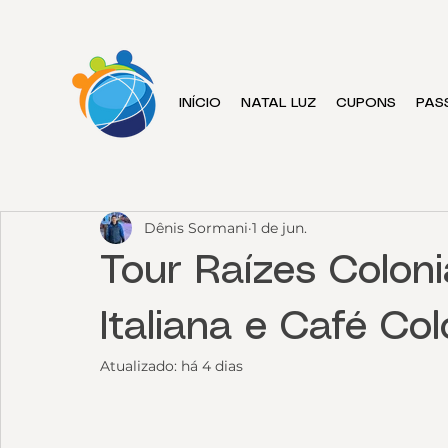
INÍCIO
NATAL LUZ
CUPONS
PAS
Dênis Sormani
1 de jun.
Tour Raízes Colon
Italiana e Café Co
Atualizado:
há 4 dias