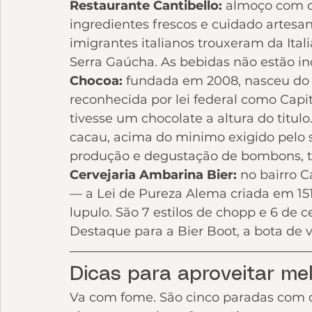
Restaurante Cantibello: 
almoço com co
ingredientes frescos e cuidado artesa
imigrantes italianos trouxeram da Ita
Serra Gaúcha. As bebidas não estão in
Chocoa: 
fundada em 2008, nasceu do
reconhecida por lei federal como Capi
tivesse um chocolate a altura do titul
cacau, acima do minimo exigido pelo set
produção e degustação de bombons, tru
Cervejaria Ambarina Bier: 
no bairro C
— a Lei de Pureza Alema criada em 15
lupulo. São 7 estilos de chopp e 6 de 
Destaque para a Bier Boot, a bota de vi
Dicas para aproveitar me
Va com fome. São cinco paradas com 