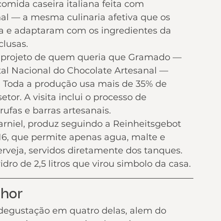
mida caseira italiana feita com 
nal — a mesma culinaria afetiva que os 
lia e adaptaram com os ingredientes da 
clusas.
 projeto de quem queria que Gramado — 
tal Nacional do Chocolate Artesanal — 
o. Toda a produção usa mais de 35% de 
or. A visita inclui o processo de 
fas e barras artesanais.
arniel, produz seguindo a Reinheitsgebot 
16, que permite apenas agua, malte e 
cerveja, servidos diretamente dos tanques. 
dro de 2,5 litros que virou simbolo da casa.
lhor
degustação em quatro delas, alem do 