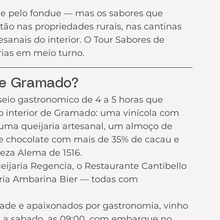
e pelo fondue — mas os sabores que 
ão nas propriedades rurais, nas cantinas 
esanais do interior. O Tour Sabores de 
rias em meio turno.
de Gramado?
io gastronomico de 4 a 5 horas que 
o interior de Gramado: uma vinícola com 
 uma queijaria artesanal, um almoço de 
de chocolate com mais de 35% de cacau e 
eza Alema de 1516.
Queijaria Regencia, o Restaurante Cantibello 
aria Ambarina Bier — todas com 
 idade e apaixonados por gastronomia, vinho 
a a sabado, as 09:00, com embarque no 