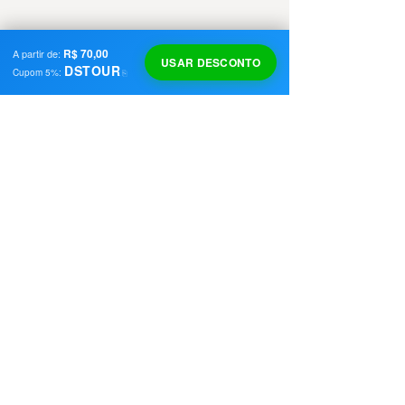
R$ 70,00
A partir de:
USAR DESCONTO
DSTOUR
Cupom
5
%:
⎘