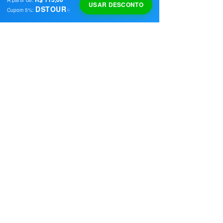
USAR DESCONTO
DSTOUR
Cupom
5
%:
⎘
Mais restaurantes para conhecer