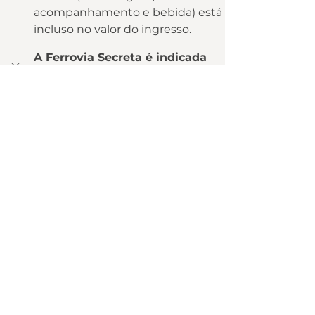
acompanhamento e bebida) está 
incluso no valor do ingresso.
A Ferrovia Secreta é indicada 
para qual faixa etária?
Indicada a partir de 8 anos. É o 
favorito de jovens e adolescentes 
em Gramado, mas encanta 
igualmente adultos.
A Ferrovia Secreta fecha algum 
dia da semana?
Sim — fecha às quartas-feiras.
Qual o cupom de desconto do 
Hector Ferrovia Secreta?
O cupom de desconto do Hector 
Ferrovia Secreta é de 5%, aplicado 