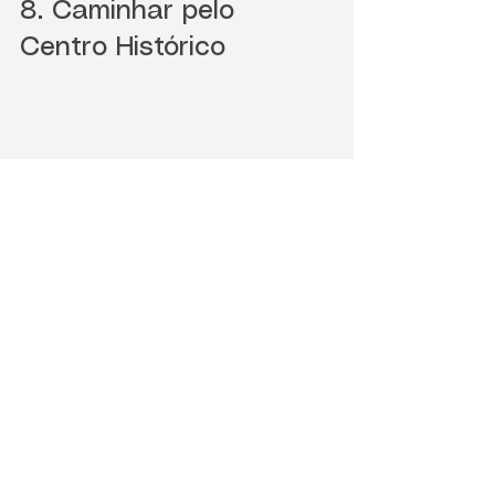
8. Caminhar pelo 
Centro Histórico
O próprio centro de Gramado é 
um passeio gratuito de altíssimo 