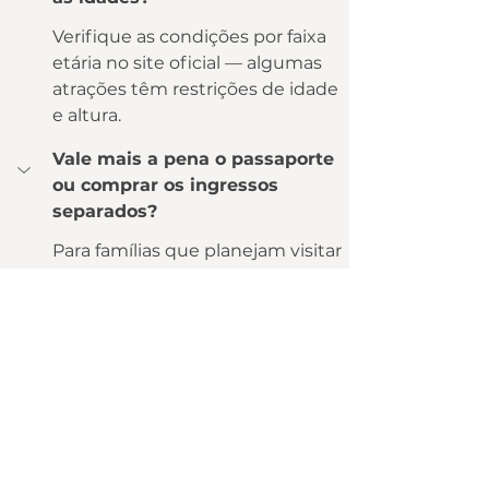
Verifique as condições por faixa 
etária no site oficial — algumas 
atrações têm restrições de idade 
e altura.
Vale mais a pena o passaporte 
ou comprar os ingressos 
separados?
Para famílias que planejam visitar 
3 ou mais atrações do grupo, o 
passaporte geralmente 
representa economia real. 
Compare os valores no site oficial.
Qual o cupom de desconto do 
Passaporte Grupo Dreams?
O cupom de desconto do 