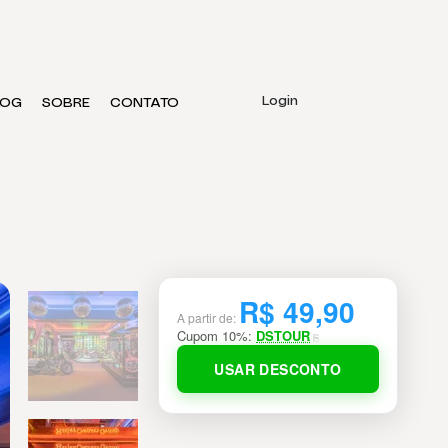
Login
LOG
SOBRE
CONTATO
R$ 49,90
A partir de:
Cupom
10
%:
DSTOUR
⎘
USAR DESCONTO